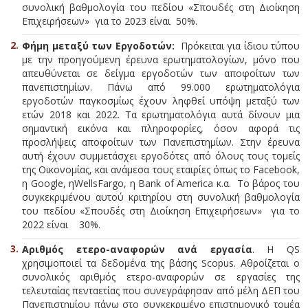
συνολική βαθμολογία του πεδίου «Σπουδές στη Διοίκηση
Επιχειρήσεων» για το 2023 είναι 50%.
Φήμη μεταξύ των Εργοδοτών:
Πρόκειται για ίδιου τύπου
με την προηγούμενη έρευνα ερωτηματολογίων, μόνο που
απευθύνεται σε δείγμα εργοδοτών των αποφοίτων των
πανεπιστημίων. Πάνω από 99.000 ερωτηματολόγια
εργοδοτών παγκοσμίως έχουν ληφθεί υπόψη μεταξύ των
ετών 2018 και 2022. Τα ερωτηματολόγια αυτά δίνουν μια
σημαντική εικόνα και πληροφορίες, όσον αφορά τις
προσλήψεις αποφοίτων των Πανεπιστημίων. Στην έρευνα
αυτή έχουν συμμετάσχει εργοδότες από όλους τους τομείς
της Οικονομίας, και ανάμεσα τους εταιρίες όπως το Facebook,
η Google, ηWellsFargo, η Bank of America κ.α. Το βάρος του
συγκεκριμένου αυτού κριτηρίου στη συνολική βαθμολογία
του πεδίου «Σπουδές στη Διοίκηση Επιχειρήσεων» για το
2022 είναι 30%.
Αριθμός ετερο-αναφορών ανά εργασία
. Η QS
χρησιμοποιεί τα δεδομένα της βάσης Scopus. Αθροίζεται ο
συνολικός αριθμός ετερο-αναφορών σε εργασίες της
τελευταίας πενταετίας που συνεγράφησαν από μέλη ΔΕΠ του
Πανεπιστημίου πάνω στο συγκεκριμένο επιστημονικό τομέα