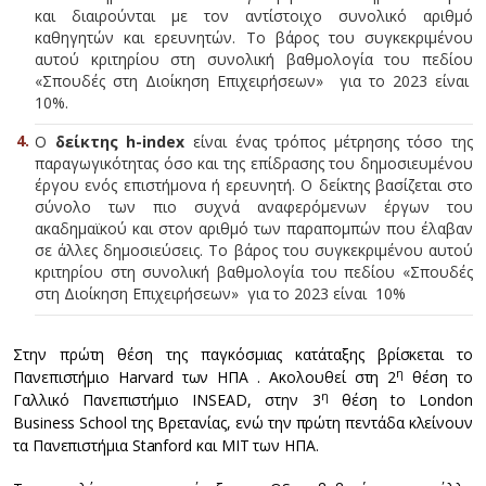
και διαιρούνται με τον αντίστοιχο συνολικό αριθμό
καθηγητών και ερευνητών. Το βάρος του συγκεκριμένου
αυτού κριτηρίου στη συνολική βαθμολογία του πεδίου
«Σπουδές στη Διοίκηση Επιχειρήσεων» για το 2023 είναι
10%.
Ο
δείκτης h-index
είναι ένας τρόπος μέτρησης τόσο της
παραγωγικότητας όσο και της επίδρασης του δημοσιευμένου
έργου ενός επιστήμονα ή ερευνητή. Ο δείκτης βασίζεται στο
σύνολο των πιο συχνά αναφερόμενων έργων του
ακαδημαϊκού και στον αριθμό των παραπομπών που έλαβαν
σε άλλες δημοσιεύσεις. Το βάρος του συγκεκριμένου αυτού
κριτηρίου στη συνολική βαθμολογία του πεδίου «Σπουδές
στη Διοίκηση Επιχειρήσεων» για το 2023 είναι 10%
Στην πρώτη θέση της παγκόσμιας κατάταξης βρίσκεται το
η
Πανεπιστήμιο Harvard των ΗΠΑ . Ακολουθεί στη 2
θέση το
η
Γαλλικό Πανεπιστήμιο INSEAD, στην 3
θέση to London
Business School της Βρετανίας, ενώ την πρώτη πεντάδα κλείνουν
τα Πανεπιστήμια Stanford και MIT των ΗΠΑ.