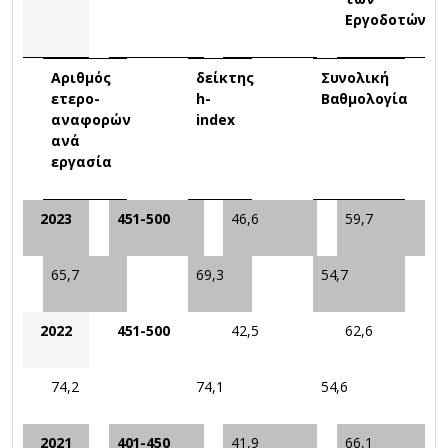
Εργοδοτών
Αριθμός
δείκτης
Συνολική
ετερο-
h-
Βαθμολογία
αναφορών
index
ανά
εργασία
2023
451-500
46,6
59,7
65,7
69,3
54,7
2022
451-500
42,5
62,6
74,2
74,1
54,6
2021
401-450
41,9
66,1