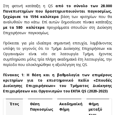
Στη φετινή κατάταξη η QS
από το σύνολο των 28.000
Πανεπιστημίων που δραστηριοποιούνται παγκοσμίως,
ξεχώρισε τα 1594 καλύτερα
βάση των κριτηρίων που θα
αναλυθούν πιο κάτω. Επί αυτών δημοσίευσε πίνακα κατάταξης
με τα 580 καλύτερα
προγράμματα σπουδών στη Διοίκηση
Επιχειρήσεων παγκοσμίως.
Πρόκειται για μία ιδιαίτερα σημαντική επιτυχία, λαμβάνοντας
υπόψη το γεγονός ότι το Τμήμα Διοίκησης Επιχειρήσεων και
Οργανισμών είναι νέο σε λειτουργία Τμήμα, έχοντας
συμπληρώσει μόλις τρία πλήρη ακαδημαϊκά έτη λειτουργίας, την
περίοδο που ολοκληρώθηκε η αξιολόγηση της QS.
Πίνακας 1: Η θέση και η βαθμολογία των επιμέρους
κριτηρίων για το επιστημονικό πεδίο «Σπουδές
Διοίκησης Επιχειρήσεων» του Τμήματος Διοίκησης
Επιχειρήσεων και Οργανισμών του ΕΚΠΑ
QS
(2020-2023)
Έτος
Θέση
Ακαδημαϊκή
Φήμη
Παγκοσμίως
Φήμη
μεταξύ
των