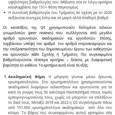
υψηλότερες βαθμολογίες του. Μάλιστα στα εν λόγω κριτήρια
καταλαμβάνει την 151+ θέση παγκοσμίως
Η συνολική βαθμολογία του Τμήματος σε σχέση με το 2020
αυξάνεται συνεχώς έστω και σε μικρό αλλά σταθερό βαθμό.
Οι κατατάξεις της QS χρησιμοποιούν δεδομένα ειδικών
γνωμοδοτών (peer reviews) που συλλέγονται από μεγάλο
αριθμό ερευνητών, ακαδημαϊκών και εργοδοτών. Επίσης,
λαμβάνουν υπόψη τον αριθμό τον αριθμό ετεροαναφορών και
την επιδραστικότητα του δημοσιευμένου έργου των καθηγητών
και ερευνητών κάθε Σχολής ή Τμήματος. Πιο συγκεκριμένα
βαθμολογούνται τέσσερα κριτήρια – δείκτες με διαφορετική
βαρύτητα το καθένα. Τα κριτήρια αυτά είναι τα εξής:
Ακαδημαϊκή Φήμη
. Η μέτρηση γίνεται μέσω έρευνας
ερωτηματολογίου. Στο ερωτηματολόγιο χρησιμοποιούνται
ακαδημαϊκοί διαφόρων ειδικοτήτων και ερωτούνται για τα
κατά τη γνώμη τους 30 καλύτερα πανεπιστήμια στους τομείς
εμπειρογνωμοσύνης τους, χωρίς να μπορούν να επιλέξουν
το δικό τους. Μεταξύ 2018 και 2022 η QS συγκέντρωσε πάνω
από 151.000 ερωτηματολόγια ακαδημαϊκών από όλο τον
κόσμο. Το βάρος του συγκεκριμένου αυτού κριτηρίου στη