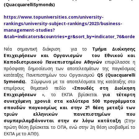
(
Quacquarelli
Symonds
)
https://www.topuniversities.com/university-
rankings/university-subject-rankings/2023/business-
management-studies?
&tab=indicators&countries=gr&sort_by=indicator_76&order
Νέα σημαντική διάκριση για το
Τμήμα Διοίκησης
Επιχειρήσεων και Οργανισμών του Εθνικού και
Καποδιστριακού Πανεπιστημίου Αθηνών
επιφύλασσε η
πρόσφατη δημοσίευση των αποτελεσμάτων της παγκόσμιας
κατάταξης Πανεπιστημίων του Οργανισμού
QS (Quacquarelli
Symonds).
Σύμφωνα με τα αποτελέσματα της κατάταξης στο
επιμέρους θεματικό πεδίο «
Σπουδές στη Διοίκηση
Επιχειρήσεων
», το ΕΚΠΑ βρίσκεται
για τέταρτη
συνεχόμενη χρονιά στα καλύτερα 500 προγράμματα
η
σπουδών παγκοσμίως και στην 2
θέση μεταξύ των
τριών ελληνικών πανεπιστημίων που
συμπεριλαμβάνονται στην εν λόγω κατάταξη
(Στην
πρώτη θέση βρίσκεται το ΟΠΑ, ενώ στην 2η θέση ισοβαθμεί το
ΕΚΠΑ με το ΑΠΘ).