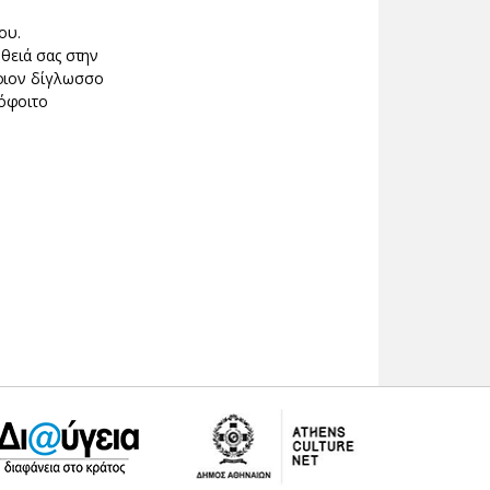
ου.
θειά σας στην
οιον δίγλωσσο
όφοιτο