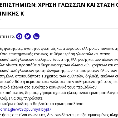
ΕΠΙΣΤΗΜΙΩΝ: ΧΡΗΣΗ ΓΛΩΣΣΩΝ ΚΑΙ ΣΤΑΣΗ 
ΗΝΙΚΗΣ Κ
21
ΣΤEIΤΕ ΤΟ:
ς φοιτήτριες, αγαπητοί φοιτητές και απόφοιτοι ελληνικών πανεπιστ
αίσιο επιστημονικής έρευνας με θέμα “Χρήση γλωσσών και στάση
σων/πολύγλωσσων ομιλητών έναντι της Ελληνικής και των άλλων εν
ν” γίνεται προσπάθεια διερεύνησης των γλωσσικών χρήσεων και σ
σων/πολύγλωσσων φοιτητών/φοιτητριών και αποφοίτων όλων των
στημίων, οποιουδήποτε Τμήματος, των ομιλητών, δηλαδή, εκείνων οι
οποιούν δύο ή περισσότερες γλώσσες στην καθημερινότητά τους, είτ
ειακό είτε/και στο ευρύτερο κοινωνικό τους περιβάλλον.
ν σκοπό αυτόν, δημιουργήσαμε σχετικό ηλεκτρονικό ερωτηματολόγιο
λούμε να συμπληρώσετε.
ατωτέρω σύνδεσμο θα βρείτε το ερωτηματολόγιο:
/forms.gle/WcSQpuumyiHbiyjd7
τήσεις σας είναι ανώνυμες, δεν συνδέονται με εξατομικευμένες πλη