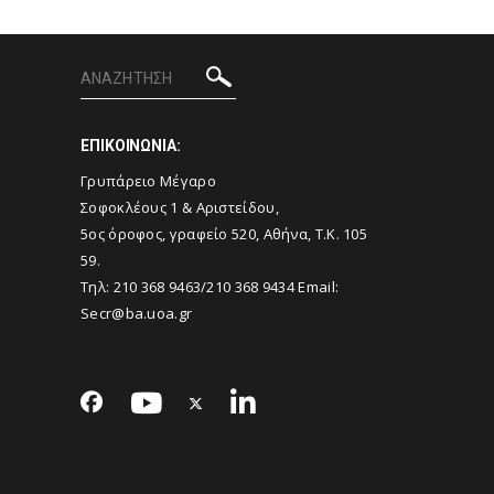
ΕΠΙΚΟΙΝΩΝΙΑ:
Γρυπάρειο Μέγαρο
Σοφοκλέους 1 & Αριστείδου,
5ος όροφος, γραφείο 520, Αθήνα, Τ.Κ. 105
59.
Τηλ:
210 368 9463
/
210 368 9434
Email:
Secr@ba.uoa.gr